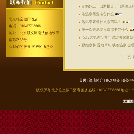
驴妈妈五一出游报告：门票酒店销
泡温泉需要准备什么
北京临空假日酒店
泡温泉要带什么东西吗？
电话：010-87735666
第一次去泡温泉都需要带什么
地址：北京顺义区南法信地铁旁
“5.12大地震”8周年 遇难者家属
南陈路35号
原始森林 湿地草甸 峡谷温泉 去
☆我们的服务·客户的满意☆
下一页
首页
|
酒店简介
|
客房服务
|
会议中
版权所有 北京临空假日酒店 服务热线：010-87735666 地
国测国