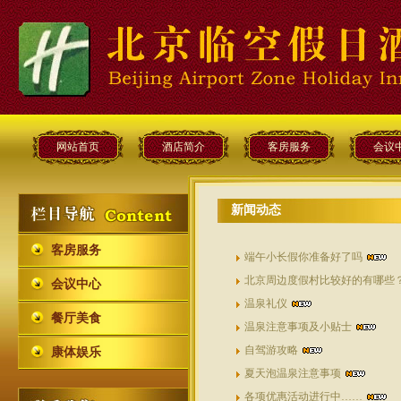
网站首页
酒店简介
客房服务
会议
新闻动态
客房服务
端午小长假你准备好了吗
北京周边度假村比较好的有哪些
会议中心
温泉礼仪
餐厅美食
温泉注意事项及小贴士
自驾游攻略
康体娱乐
夏天泡温泉注意事项
各项优惠活动进行中……